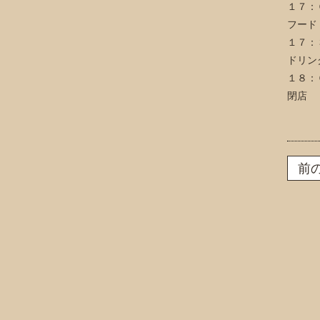
１７：
フード
１７：
ドリン
１８：
閉店
前