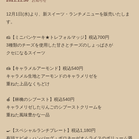
2021.11.30
お知らせ
12月1日(水)より、新スイーツ・ランチメニューを販売いたしま
す。
🧀【ミニパンケーキ★トレフォルマッジ】税込700円
3種類のチーズを使用した甘さとチーズのしょっぱさが
クセになるスイーツ
🍰【キャラメルアーモンド】税込540円
キャラメル生地とアーモンドのキャラメリゼを
重ねた上品なくちどけ
🍎【林檎のシブースト】税込540円
キャラメリゼしたりんごのシブーストクリームを
重ねた風味豊かな一品
🍳【スペシャルランチプレート】税込1,180円
有頭エビ🦐・ハンバーグ・ボロネーゼオムライスのボリューム満